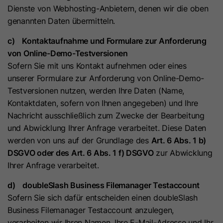
Zweck
denen ein Besucher eingewilligt hat.
Dienste von Webhosting-Anbietern, denen wir die oben
Es enthält Daten zu diesen
Microsoft Clarity setzt dieses Cookie,
genannten Daten übermitteln.
Kategorien.
um die Clarity-Benutzerkennung des
c) Kontaktaufnahme und Formulare zur Anforderung
Browsers und die Einstellungen
von Online-Demo-Testversionen
exklusiv für diese Website zu
Name
hs_ab_test
Sofern Sie mit uns Kontakt aufnehmen oder eines
Zweck
speichern. Dadurch wird
unserer Formulare zur Anforderung von Online-Demo-
gewährleistet, dass Aktionen, die bei
Anbieter
HubSpot
Testversionen nutzen, werden Ihre Daten (Name,
späteren Besuchen derselben Website
Kontaktdaten, sofern von Ihnen angegeben) und Ihre
durchgeführt werden, mit derselben
Laufzeit
Es läuft am Ende der Sitzung ab
Nachricht ausschließlich zum Zwecke der Bearbeitung
Benutzerkennung verknüpft werden.
und Abwicklung Ihrer Anfrage verarbeitet. Diese Daten
Dieses Cookie wird verwendet, um
werden von uns auf der Grundlage des
Art. 6 Abs. 1 b)
Besuchern stets die gleiche Version
Name
_clsk
DSGVO oder des Art. 6 Abs. 1 f) DSGVO
zur Abwicklung
einer A/B-Testseite anzuzeigen, die
Ihrer Anfrage verarbeitet.
Zweck
bereits zuvor angezeigt wurde. Es
Anbieter
www.clarity.ms
enthält die ID der A/B-Testseite und
d) doubleSlash Business Filemanager Testaccount
die ID der für den Besucher
Laufzeit
1 Jahr
Sofern Sie sich dafür entscheiden einen doubleSlash
ausgewählten Variante.
Business Filemanager Testaccount anzulegen,
Microsoft Clarity setzt dieses Cookie,
verarbeiten wir Ihren Namen, Ihre E-Mail-Adresse und Ihr