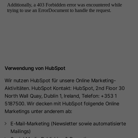
Laufzeit
30 Minuten
Mit diesem Cookie werden die IDs von
Dieses Cookie verfolgt Sitzungen.
Zweck
LinkedIn Ads synchronisiert.
Es wird verwendet, um zu ermitteln,
ob die HubSpot-Software die
Sitzungszahl und die Zeitstempel im
Name
AnalyticsSyncHistory
__hstc-Cookie erhöhen muss. Es
Zweck
enthält die Domain, die Zahl der
Anbieter
LinkedIn
Seitenaufrufe (viewCount, erhöht
Verwendung von HubSpot
sich mit jedem Seitenaufruf
Laufzeit
30 Tage
[pageView] in einer Sitzung) und den
Wir nutzen HubSpot für unsere Online Marketing-
Mit diesem Cookie wird gespeichert,
Sitzungsbeginn-Zeitstempel.
Aktivitäten. HubSpot Kontakt: HubSpot, 2nd Floor 30
wann eine Synchronisierung mit dem
Zweck
North Wall Quay, Dublin 1, Ireland, Telefon: +353 1
Cookie „lms_analytics cookie“
5187500. Wir decken mit HubSpot folgende Online
Name
__hssrc
stattgefunden hat.
Marketings unter anderem ab:
Anbieter
HubSpot
E-Mail-Marketing (Newsletter sowie automatisierte
Name
lms_ads
Mailings)
Laufzeit
Es läuft am Ende der Sitzung ab