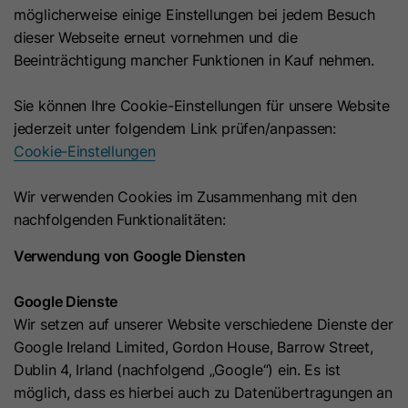
Anbieter
.c.bing.com
möglicherweise einige Einstellungen bei jedem Besuch
verlangen.
dieser Webseite erneut vornehmen und die
Laufzeit
7 Tage
Beeinträchtigung mancher Funktionen in Kauf nehmen.
Name
hs-messages-is-open
Dieses von Bing gesetzte Cookie wird
Sie können Ihre Cookie-Einstellungen für unsere Website
Zweck
verwendet, um Benutzerinformationen
Anbieter
HubSpot
jederzeit unter folgendem Link prüfen/anpassen:
für Analysezwecke zu sammeln.
Cookie-Einstellungen
Laufzeit
30 Minuten
Wir verwenden Cookies im Zusammenhang mit den
Name
bcookie
Mit diesem Cookie wird ermittelt
nachfolgenden Funktionalitäten:
und gespeichert, ob das Chat-
Anbieter
LinkedIn
Widget bei künftigen Besuchen
Verwendung von Google Diensten
geöffnet ist. Es wird im Browser
Laufzeit
1 Jahr
Ihres Besuchers gesetzt, wenn er
Google Dienste
Zweck
einen neuen Chat startet, und
Wir setzen auf unserer Website verschiedene Dienste der
Dieses Cookie zur Browser-Kennung
zurückgesetzt, um das Widget nach
Google Ireland Limited, Gordon House, Barrow Street,
dient der eindeutigen Identifizierung
30 Minuten Inaktivität wieder zu
Dublin 4, Irland (nachfolgend „Google“) ein. Es ist
von Geräten, die auf LinkedIn
Zweck
schließen. Es enthält den booleschen
möglich, dass es hierbei auch zu Datenübertragungen an
zugreifen, um einen Missbrauch der