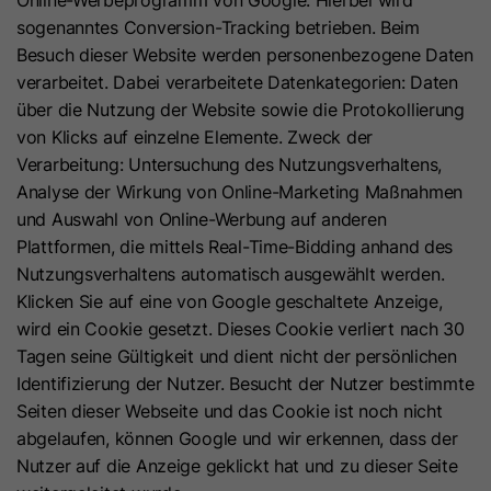
Anbieter
HubSpot
sogenanntes Conversion-Tracking betrieben. Beim
Laufzeit
Session
Besuch dieser Website werden personenbezogene Daten
Laufzeit
1 Jahr
Dieses Cookie wird zum Schutz vor
verarbeitet. Dabei verarbeitete Datenkategorien: Daten
CSRF (Cross Site Request Forgery)
über die Nutzung der Website sowie die Protokollierung
Zweck
Dieses Cookie wird gesetzt, wenn
und zur Validierung von URL-
von Klicks auf einzelne Elemente. Zweck der
Besucher sich bei einer von HubSpot
Signaturen verwendet.
Verarbeitung: Untersuchung des Nutzungsverhaltens,
gehosteten Website anmelden. Es
Analyse der Wirkung von Online-Marketing Maßnahmen
Zweck
enthält verschlüsselte Daten, die den
und Auswahl von Online-Werbung auf anderen
Mitgliedschaftsbenutzer
Name
lang
Plattformen, die mittels Real-Time-Bidding anhand des
identifizieren, wenn er gerade
Nutzungsverhaltens automatisch ausgewählt werden.
Anbieter
LinkedIn
angemeldet ist.
Klicken Sie auf eine von Google geschaltete Anzeige,
wird ein Cookie gesetzt. Dieses Cookie verliert nach 30
Laufzeit
Session
Tagen seine Gültigkeit und dient nicht der persönlichen
Name
hs-membershem-csrf
Identifizierung der Nutzer. Besucht der Nutzer bestimmte
Dieses Cookie speichert die
Seiten dieser Webseite und das Cookie ist noch nicht
Anbieter
HubSpot
Spracheinstellung eines Benutzers und
abgelaufen, können Google und wir erkennen, dass der
sorgt dafür, dass LinkedIn.com in der
Zweck
Laufzeit
Es läuft am Ende der Sitzung ab
Nutzer auf die Anzeige geklickt hat und zu dieser Seite
Sprache angezeigt wird, die der