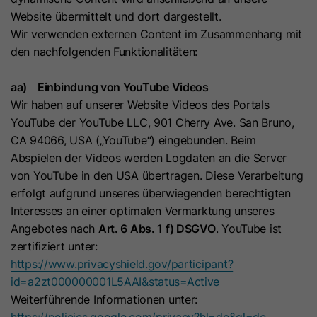
Unterstützt die Integration der
Website übermittelt und dort dargestellt.
Zweck
Attribution Reporting API von Google
Wir verwenden externen Content im Zusammenhang mit
zur Minderung von Signalverlusten.
den nachfolgenden Funktionalitäten:
aa) Einbindung von YouTube Videos
Name
_ga
Wir haben auf unserer Website Videos des Portals
YouTube der YouTube LLC, 901 Cherry Ave. San Bruno,
Anbieter
Google Ireland Limited
CA 94066, USA („YouTube“) eingebunden. Beim
Abspielen der Videos werden Logdaten an die Server
Laufzeit
2 Jahre
von YouTube in den USA übertragen. Diese Verarbeitung
Dieses Cookie dient der
erfolgt aufgrund unseres überwiegenden berechtigten
Unterscheidung von Besuchern. Es
Interesses an einer optimalen Vermarktung unseres
speichert eine pseudonymisierte
Angebotes nach
Art. 6 Abs. 1 f) DSGVO
. YouTube ist
Nutzer-ID, um statistische
zertifiziert unter:
Zweck
Auswertungen über die Nutzung der
https://www.privacyshield.gov/participant?
Website zu erstellen (z. B.
id=a2zt000000001L5AAI&status=Active
Seitenaufrufe, Verweildauer,
Weiterführende Informationen unter:
Interaktionen).
https://policies.google.com/privacy?hl=de&gl=de