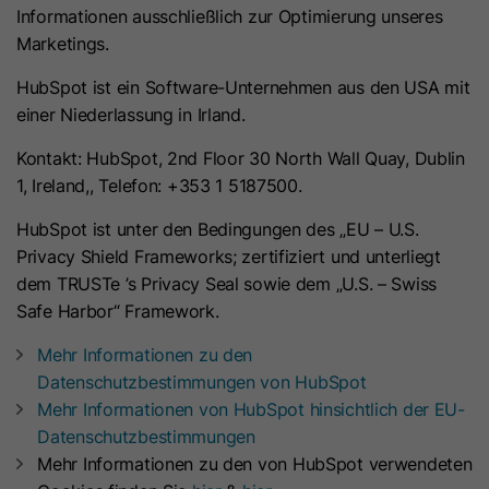
Dieses Cookie wird verwendet, um
Informationen ausschließlich zur Optimierung unseres
Name
li_fat_id
die Effizienz von Werbeanzeigen zu
Marketings.
Zweck
messen und Conversions einer
Anbieter
LinkedIn
HubSpot ist ein Software-Unternehmen aus den USA mit
Anzeige zuzuordnen, sofern
einer Niederlassung in Irland.
Conversion-Tracking aktiviert ist.
Laufzeit
30 Tage
Kontakt: HubSpot, 2nd Floor 30 North Wall Quay, Dublin
Bei diesem Cookie handelt es sich um
1, Ireland,, Telefon: +353 1 5187500.
Name
gac*
eine indirekte Mitgliederkennung, die
Zweck
HubSpot ist unter den Bedingungen des „EU – U.S.
für Conversion Tracking, Retargeting
Google Ireland Limited (Google Ads
Privacy Shield Frameworks; zertifiziert und unterliegt
Anbieter
und Analysen verwendet wird.
/ Google Analytics)
dem TRUSTe ’s Privacy Seal sowie dem „U.S. – Swiss
Safe Harbor“ Framework.
Laufzeit
90 Tage
Name
li_sugr
Mehr Informationen zu den
Dieses Cookie enthält Informationen
Datenschutzbestimmungen von HubSpot
Anbieter
LinkedIn
zu Werbekampagnen und dient der
Mehr Informationen von HubSpot hinsichtlich der EU-
Zuordnung von Conversions zu
Datenschutzbestimmungen
Laufzeit
90 Tage
Zweck
Google Ads Kampagnen, wenn
Mehr Informationen zu den von HubSpot verwendeten
Google Analytics mit Google Ads
Mit diesem Cookie werden