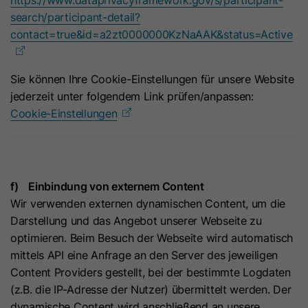
verwendet.
search/participant-detail?
contact=true&id=a2zt0000000KzNaAAK&status=Active
Name
ln_or
Sie können Ihre Cookie-Einstellungen für unsere Website
Anbieter
Oribi
jederzeit unter folgendem Link prüfen/anpassen:
Laufzeit
1 Tag
Cookie-Einstellungen
Wird verwendet, um festzustellen, ob
Zweck
Oribi-Analysen für eine bestimmte
Domäne durchgeführt werden können.
f) Einbindung von externem Content
Wir verwenden externen dynamischen Content, um die
Darstellung und das Angebot unserer Webseite zu
Name
ar_debug
optimieren. Beim Besuch der Webseite wird automatisch
mittels API eine Anfrage an den Server des jeweiligen
Anbieter
LinkedIn
Content Providers gestellt, bei der bestimmte Logdaten
Laufzeit
Session
(z.B. die IP-Adresse der Nutzer) übermittelt werden. Der
dynamische Content wird anschließend an unsere