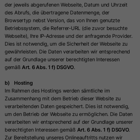
der jeweils abgerufenen Webseite, Datum und Uhrzeit
Laufzeit
7 Tage
Laufzeit
1 Jahr
des Abrufs, die übertragene Datenmenge, der
Browsertyp nebst Version, das von Ihnen genutzte
Dieses Cookie wird verwendet, um
Microsoft Clarity setzt dieses Cookie,
Betriebssystem, die Referrer-URL (die zuvor besuchte
zu verhindern, dass Banner jedes
um Informationen darüber zu
Webseite), Ihre IP-Adresse und der anfragende Provider.
Mal angezeigt werden, wenn
speichern, wie Besucher mit der
Zweck
Dies ist notwendig, um die Sicherheit der Webseite zu
Besucher im strengen Modus Ihre
Website interagieren. Das Cookie hilft
gewährleisten. Die Daten verarbeiten wir entsprechend
Website besuchen. Es enthält die
Zweck
bei der Erstellung eines
auf der Grundlage unserer berechtigten Interessen
Zeichenfolge „Ja“ oder „Nein“.
Analyseberichts. Die Datensammlung
gemäß
Art. 6 Abs. 1 f) DSGVO
.
umfasst die Anzahl der Besucher, den
Ort, an dem sie die Website besuchen,
b) Hosting
Name
__hs_cookie_cat_pref
und die besuchten Seiten.
Im Rahmen des Hostings werden sämtliche im
Anbieter
HubSpot
Zusammenhang mit dem Betrieb dieser Website zu
verarbeitenden Daten gespeichert. Dies ist notwendig,
Name
_clck
Laufzeit
13 Monate
um den Betrieb der Webseite zu ermöglichen. Die Daten
verarbeiten wir entsprechend auf der Grundlage unserer
Anbieter
www.clarity.ms
Dieses Cookie wird verwendet, um
berechtigten Interessen gemäß
Art. 6 Abs. 1 f) DSGVO
.
die Kategorien zu erfassen, zu
Laufzeit
1 Jahr
Zur Bereitstellung unseres Onlineauftritts nutzen wir