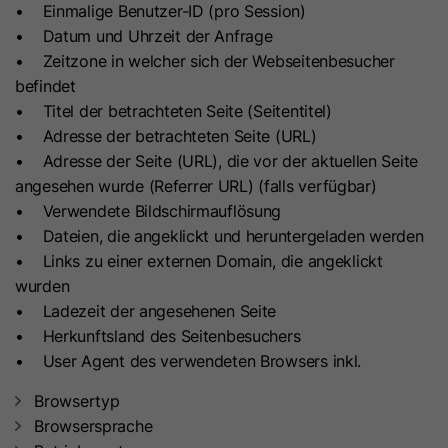
• Einmalige Benutzer-ID (pro Session)
Zweck
Name
__hstc
Verwendung von nicht zwingend
• Datum und Uhrzeit der Anfrage
erforderlichen Cookies gespeichert.
• Zeitzone in welcher sich der Webseitenbesucher
Anbieter
HubSpot
befindet
• Titel der betrachteten Seite (Seitentitel)
Laufzeit
13 Monate
Name
li_mc
• Adresse der betrachteten Seite (URL)
Das Haupt-Cookie für das Besucher-
• Adresse der Seite (URL), die vor der aktuellen Seite
Anbieter
LinkedIn
Tracking. Es enthält die Domain, das
angesehen wurde (Referrer URL) (falls verfügbar)
Laufzeit
6 Monate
Benutzertoken (utk), den ersten
• Verwendete Bildschirmauflösung
Zeitstempel (des ersten Besuchs),
• Dateien, die angeklickt und heruntergeladen werden
Dieses Cookie wird als temporärer
Zweck
den letzten Zeitstempel (des letzten
• Links zu einer externen Domain, die angeklickt
Cache verwendet, um
Besuchs), den aktuellen Zeitstempel
wurden
Datenbankabfragen zur Einwilligung
(für diesen Besuch) und die
• Ladezeit der angesehenen Seite
eines Mitglieds in die Verwendung
Sitzungszahl (erhöht sich mit jeder
• Herkunftsland des Seitenbesuchers
nicht zwingend erforderlicher Cookies
nachfolgenden Sitzung).
• User Agent des verwendeten Browsers inkl.
Zweck
zu vermeiden. Es wird außerdem dazu
Browsertyp
verwendet, Einwilligungsinformationen
Browsersprache
Name
hubspotutk
auf der Kundenseite verfügbar zu