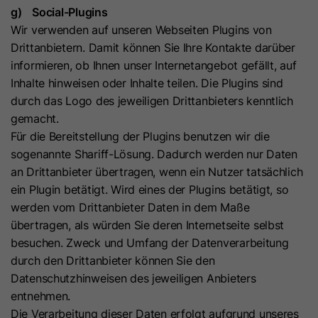
Laufzeit
24 Stunden
g) Social-Plugins
Wir verwenden auf unseren Webseiten Plugins von
Dieses Cookie dient dazu, Nutzer
Drittanbietern. Damit können Sie Ihre Kontakte darüber
innerhalb einer Sitzung zu
informieren, ob Ihnen unser Internetangebot gefällt, auf
Zweck
unterscheiden und statistische Daten
Inhalte hinweisen oder Inhalte teilen. Die Plugins sind
über die Nutzung der Website zu
durch das Logo des jeweiligen Drittanbieters kenntlich
erfassen.
gemacht.
Für die Bereitstellung der Plugins benutzen wir die
sogenannte Shariff-Lösung. Dadurch werden nur Daten
Name
gat_optional
an Drittanbieter übertragen, wenn ein Nutzer tatsächlich
ein Plugin betätigt. Wird eines der Plugins betätigt, so
Anbieter
Google Ireland Limited
werden vom Drittanbieter Daten in dem Maße
übertragen, als würden Sie deren Internetseite selbst
Laufzeit
1 Minute
besuchen. Zweck und Umfang der Datenverarbeitung
Dieses Cookie wird verwendet, um die
durch den Drittanbieter können Sie den
Anforderungsrate zu begrenzen und
Datenschutzhinweisen des jeweiligen Anbieters
Zweck
die Datenerfassung bei stark
entnehmen.
frequentierten Websites zu
Die Verarbeitung dieser Daten erfolgt aufgrund unseres