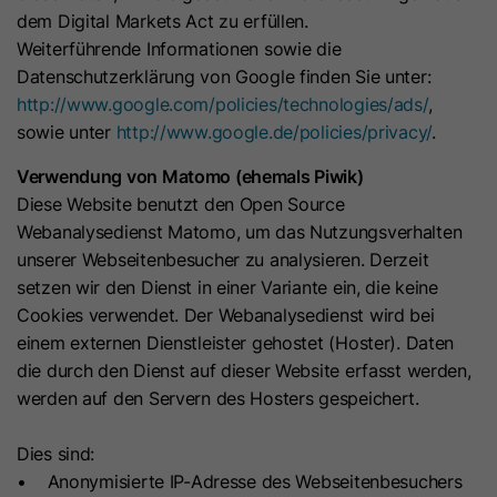
die Sprachauswahl des Besuchers zu
Dies ist ein signiertes Kontext-Cookie
dem Digital Markets Act zu erfüllen.
speichern, wenn Seiten in mehreren
für den Datendienst. Es wird für das
Weiterführende Informationen sowie die
Sprachen aufgerufen werden. Es
Datenbank-Routing verwendet und
Datenschutzerklärung von Google finden Sie unter:
wird festgelegt, wenn ein
soll bei Änderungen
http://www.google.com/policies/technologies/ads/
,
Endbenutzer eine Sprache aus dem
Zweck
datenbankübergreifende Konsistenz
sowie unter
http://www.google.de/policies/privacy/
.
Sprachumschalter auswählt, und
gewährleisten. Es stellt sicher, dass
wird als Spracheinstellung zum
Verwendung von Matomo (ehemals Piwik)
Nutzereingaben dem absendenden
zukünftigen Weiterleiten des
Diese Website benutzt den Open Source
Zweck
Nutzer unmittelbar nach der
Benutzers zu Websites in dessen
Webanalysedienst Matomo, um das Nutzungsverhalten
Absendung zur Verfügung stehen.
ausgewählter Sprache, sofern
unserer Webseitenbesucher zu analysieren. Derzeit
verfügbar, zu verwendet. Es enthält
setzen wir den Dienst in einer Variante ein, die keine
eine durch einen Doppelpunkt
Cookies verwendet. Der Webanalysedienst wird bei
Name
li_gc
getrennte Zeichenfolge mit der
einem externen Dienstleister gehostet (Hoster). Daten
ISO639-Sprachcodeauswahl links
Anbieter
LinkedIn
die durch den Dienst auf dieser Website erfasst werden,
und der privaten Top-Level-Domain
werden auf den Servern des Hosters gespeichert.
Laufzeit
6 Monate
rechts. Ein Beispiel ist „DE-
DE:hubspot.com“.
Dies sind:
Mit diesem Cookie wird die
• Anonymisierte IP-Adresse des Webseitenbesuchers
Einwilligung von Gästen zur