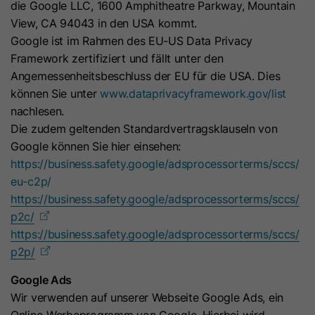
Wert Wahr, falls vorhanden.
die Google LLC, 1600 Amphitheatre Parkway, Mountain
Plattform zu erkennen, sowie zu
View, CA 94043 in den USA kommt.
Diagnosezwecken.
Google ist im Rahmen des EU-US Data Privacy
hs-messages-hide-welcome-
Name
Framework zertifiziert und fällt unter den
message
Name
bscookie
Angemessenheitsbeschluss der EU für die USA. Dies
können Sie unter
www.dataprivacyframework.gov/list
Anbieter
HubSpot
Anbieter
LinkedIn
nachlesen.
Die zudem geltenden Standardvertragsklauseln von
Laufzeit
1 Tag
Laufzeit
1 Jahr
Google können Sie hier einsehen:
Dieses Cookie sorgt dafür, dass die
https://business.safety.google/adsprocessorterms/sccs/
Dieses Cookie merkt sich, dass ein
Willkommensnachricht nach dem
eu-c2p/
eingeloggter Nutzer mit der Zwei-
Zweck
Schließen einen Tag lang nicht
https://business.safety.google/adsprocessorterms/sccs/
Faktor-Authentifizierung verifiziert
Zweck
wieder angezeigt wird. Es enthält
p2c/
wurde und sich zuvor eingeloggt hat.
den booleschen Wert Wahr oder
https://business.safety.google/adsprocessorterms/sccs/
Falsch.
p2p/
Name
JSESSIONID
Google Ads
Wir verwenden auf unserer Webseite Google Ads, ein
Name
__hsmem
Anbieter
LinkedIn
Online-Werbeprogramm von Google. Hierbei wird