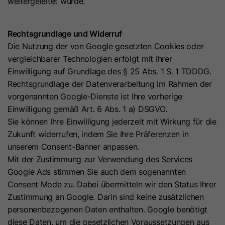
weitergeleitet wurde.
Benutzer in seinen Einstellungen
Dieses Cookie wird verwendet, um
ausgewählt hat.
sicherzustellen, dass Content-
Rechtsgrundlage und Widerruf
Mitgliedschafts-Logins nicht
Die Nutzung der von Google gesetzten Cookies oder
gefälscht werden können. Es enthält
Name
lidc
vergleichbarer Technologien erfolgt mit Ihrer
Zweck
eine Zufallszeichenfolge aus
Einwilligung auf Grundlage des § 25 Abs. 1 S. 1 TDDDG.
Anbieter
LinkedIn
Buchstaben und Zahlen, die
Rechtsgrundlage der Datenverarbeitung im Rahmen der
verwendet wird, um zu überprüfen,
Laufzeit
24 Stunden
vorgenannten Google-Dienste ist Ihre vorherige
ob ein Mitgliedschafts-Login
Einwilligung gemäß Art. 6 Abs. 1 a) DSGVO.
authentisch ist.
Dieses Cookie sorgt für die die
Sie können Ihre Einwilligung jederzeit mit Wirkung für die
Zweck
Auswahl des Datenzentrums.
Zukunft widerrufen, indem Sie Ihre Präferenzen in
Name
hs_langswitcher_choice
unserem Consent-Banner anpassen.
Mit der Zustimmung zur Verwendung des Services
Name
sdsc
Anbieter
HubSpot
Google Ads stimmen Sie auch dem sogenannten
Consent Mode zu. Dabei übermitteln wir den Status Ihrer
Anbieter
LinkedIn
Laufzeit
2 Jahre
Zustimmung an Google. Darin sind keine zusätzlichen
personenbezogenen Daten enthalten. Google benötigt
Laufzeit
Session
Dieses Cookie wird verwendet, um
diese Daten, um die gesetzlichen Voraussetzungen aus