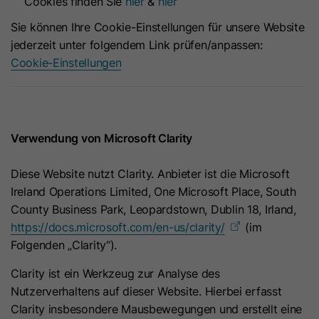
Cookies finden Sie
hier
&
hier
verknüpft ist.
wahrscheinlichkeitstheoretische
Zweck
Sie können Ihre Cookie-Einstellungen für unsere Website
Übereinstimmungen der Identität eines
jederzeit unter folgendem Link prüfen/anpassen:
Nutzers festgestellt.
Cookie-Einstellungen
Name
_guid
Anbieter
LinkedIn
Verwendung von Microsoft Clarity
Laufzeit
90 Tage
Diese Website nutzt Clarity. Anbieter ist die Microsoft
Ireland Operations Limited, One Microsoft Place, South
Mit diesem Cookie wird ein LinkedIn
County Business Park, Leopardstown, Dublin 18, Irland,
Zweck
Mitglied für Werbung über Google Ads
https://docs.microsoft.com/en-us/clarity/
(im
identifiziert.
Folgenden „Clarity“).
Clarity ist ein Werkzeug zur Analyse des
Name
BizographicsOptOut
Nutzerverhaltens auf dieser Website. Hierbei erfasst
Clarity insbesondere Mausbewegungen und erstellt eine
Anbieter
LinkedIn