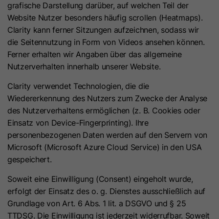
grafische Darstellung darüber, auf welchen Teil der
Website Nutzer besonders häufig scrollen (Heatmaps).
Laufzeit
10 Jahre
Clarity kann ferner Sitzungen aufzeichnen, sodass wir
die Seitennutzung in Form von Videos ansehen können.
Dieses Cookie wird verwendet, um
Ferner erhalten wir Angaben über das allgemeine
Zweck
den Opt-out-Status von
Nutzerverhalten innerhalb unserer Website.
Nichtmitgliedern zu ermitteln.
Clarity verwendet Technologien, die die
Wiedererkennung des Nutzers zum Zwecke der Analyse
Name
li_giant
des Nutzerverhaltens ermöglichen (z. B. Cookies oder
Anbieter
LinkedIn
Einsatz von Device-Fingerprinting). Ihre
personenbezogenen Daten werden auf den Servern von
Laufzeit
7 Tage
Microsoft (Microsoft Azure Cloud Service) in den USA
gespeichert.
Indirekte Kennung für Gruppen von
Soweit eine Einwilligung (Consent) eingeholt wurde,
Zweck
LinkedIn Mitgliedern, die für das
erfolgt der Einsatz des o. g. Dienstes ausschließlich auf
Conversion Tracking verwendet wird.
Grundlage von Art. 6 Abs. 1 lit. a DSGVO und § 25
TTDSG. Die Einwilligung ist jederzeit widerrufbar. Soweit