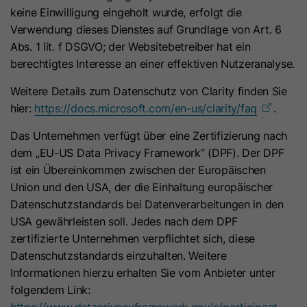
Name
oribi_cookie_test
keine Einwilligung eingeholt wurde, erfolgt die
Verwendung dieses Dienstes auf Grundlage von Art. 6
Anbieter
Oribi
Abs. 1 lit. f DSGVO; der Websitebetreiber hat ein
berechtigtes Interesse an einer effektiven Nutzeranalyse.
Laufzeit
Session
Weitere Details zum Datenschutz von Clarity finden Sie
Mit diesem Cookie wird bestimmt, ob
hier:
https://docs.microsoft.com/en-us/clarity/faq
.
Zweck
in der aktuellen Domain Tracking
Das Unternehmen verfügt über eine Zertifizierung nach
aktiviert werden kann.
dem „EU-US Data Privacy Framework“ (DPF). Der DPF
ist ein Übereinkommen zwischen der Europäischen
Name
oribili_user_guid
Union und den USA, der die Einhaltung europäischer
Datenschutzstandards bei Datenverarbeitungen in den
Anbieter
Oribi
USA gewährleisten soll. Jedes nach dem DPF
zertifizierte Unternehmen verpflichtet sich, diese
Laufzeit
1 Jahr
Datenschutzstandards einzuhalten. Weitere
Informationen hierzu erhalten Sie vom Anbieter unter
Dieses Cookie wird zum Zählen von
folgendem Link:
Zweck
Unique Visitors einer Website
https://www.dataprivacyframework.gov/s/participant-