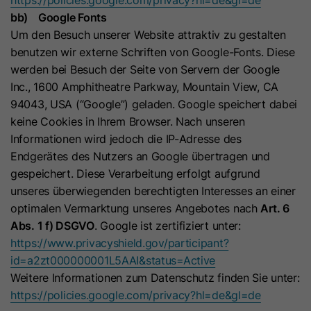
bb) Google Fonts
Um den Besuch unserer Website attraktiv zu gestalten
Name
ga_container_id
benutzen wir externe Schriften von Google-Fonts. Diese
werden bei Besuch der Seite von Servern der Google
Anbieter
Google Ireland Limited
Inc., 1600 Amphitheatre Parkway, Mountain View, CA
94043, USA (“Google”) geladen. Google speichert dabei
Laufzeit
2 Jahre
keine Cookies in Ihrem Browser. Nach unseren
Informationen wird jedoch die IP-Adresse des
Dieses Cookie wird von Google
Endgerätes des Nutzers an Google übertragen und
Analytics 4 verwendet, um den
gespeichert. Diese Verarbeitung erfolgt aufgrund
Zweck
Sitzungsstatus eines Nutzers zu
unseres überwiegenden berechtigten Interesses an einer
speichern und Interaktionen innerhalb
optimalen Vermarktung unseres Angebotes nach
Art. 6
einer Sitzung zuzuordnen.
Abs. 1 f) DSGVO
. Google ist zertifiziert unter:
https://www.privacyshield.gov/participant?
Name
_gid
id=a2zt000000001L5AAI&status=Active
Weitere Informationen zum Datenschutz finden Sie unter:
Anbieter
Google Ireland Limited
https://policies.google.com/privacy?hl=de&gl=de