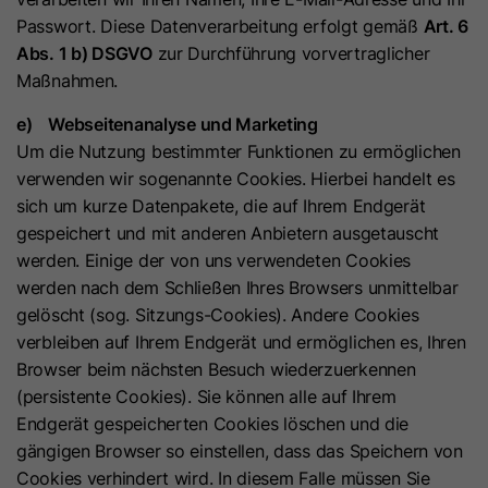
um die Seitenaufrufe eines Benutzers
Passwort. Diese Datenverarbeitung erfolgt gemäß
Art. 6
Name
id_key
Zweck
zu speichern und in einer einzigen
Abs. 1 b) DSGVO
zur Durchführung vorvertraglicher
Sitzungsaufzeichnung
Maßnahmen.
Anbieter
HubSpot
zusammenzufassen.
e) Webseitenanalyse und Marketing
Laufzeit
14 Tage
Um die Nutzung bestimmter Funktionen zu ermöglichen
Name
SM
verwenden wir sogenannte Cookies. Hierbei handelt es
Beim Besuch einer
sich um kurze Datenpakete, die auf Ihrem Endgerät
passwortgeschützten Seite wird
Anbieter
.c.clarity.ms
gespeichert und mit anderen Anbietern ausgetauscht
dieses Cookie gesetzt, damit bei
werden. Einige der von uns verwendeten Cookies
künftigen Besuchen der Seite mit
Laufzeit
Session
werden nach dem Schließen Ihres Browsers unmittelbar
demselben Browser keine
gelöscht (sog. Sitzungs-Cookies). Andere Cookies
Anmeldung mehr erforderlich ist.
Microsoft Clarity-Cookie setzt dieses
verbleiben auf Ihrem Endgerät und ermöglichen es, Ihren
Zweck
Der Cookie-Name ist für jede
Zweck
Cookie für die Synchronisierung der
Browser beim nächsten Besuch wiederzuerkennen
passwortgeschützte Seite eindeutig.
MUID zwischen Microsoft-Domänen.
(persistente Cookies). Sie können alle auf Ihrem
Es enthält eine verschlüsselte
Endgerät gespeicherten Cookies löschen und die
Version des Passworts, damit
gängigen Browser so einstellen, dass das Speichern von
Name
MR
zukünftige Besuche auf der Seite
Cookies verhindert wird. In diesem Falle müssen Sie
nicht erneut das Passwort