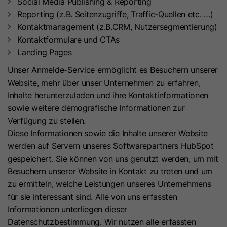
Social Media Publishing & Reporting
Anbieter
LinkedIn
Reporting (z.B. Seitenzugriffe, Traffic-Quellen etc. …)
Immer dann, wenn die HubSpot-
Kontaktmanagement (z.B.CRM, Nutzersegmentierung)
Software das Sitzungscookie
Laufzeit
30 Tage
Kontaktformulare und CTAs
ändert, wird auch dieses Cookie
Landing Pages
Mit diesem Cookie werden
gesetzt. Damit wird bestimmt, ob
Zweck
abgemeldete LinkedIn Mitglieder für
der Besucher den Browser erneut
Unser Anmelde-Service ermöglicht es Besuchern unserer
Zweck
LinkedIn Werbungen identifiziert.
gestartet hat. Wenn dieses Cookie
Website, mehr über unser Unternehmen zu erfahren,
nicht vorhanden ist, wenn HubSpot
Inhalte herunterzuladen und ihre Kontaktinformationen
Cookies verwaltet, wird es als neue
sowie weitere demografische Informationen zur
Name
lms_analytics
Sitzung betrachtet. Es enthält den
Verfügung zu stellen.
Wert „1“, wenn vorhanden.
Diese Informationen sowie die Inhalte unserer Website
Anbieter
LinkedIn
werden auf Servern unseres Softwarepartners HubSpot
gespeichert. Sie können von uns genutzt werden, um mit
Laufzeit
30 Tage
Name
_gcl_au
Besuchern unserer Website in Kontakt zu treten und um
Mit diesem Cookie werden
zu ermitteln, welche Leistungen unseres Unternehmens
Anbieter
Google Ireland Limited (Google Ads)
Zweck
abgemeldete LinkedIn Mitglieder für
für sie interessant sind. Alle von uns erfassten
analytische Zwecke identifiziert.
Informationen unterliegen dieser
Laufzeit
90 Tage
Datenschutzbestimmung. Wir nutzen alle erfassten