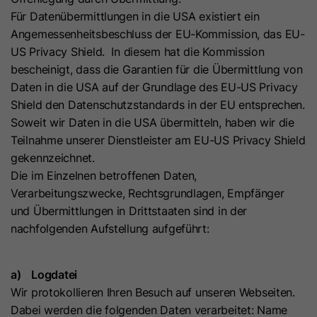
Anbieter
Cloudflare
anbieten können.
Zeichenfolge „Ja“ oder „Nein“.
bösartigen Spam-Angriffen zu
Für Datenübermittlungen in die USA existiert ein
Der Google Tag Manager dient
schützen.
Angemessenheitsbeschluss der EU-Kommission, das EU-
ausschließlich der Verwaltung und
Laufzeit
Es läuft am Ende der Sitzung ab
US Privacy Shield. In diesem hat die Kommission
Ausspielung von Tags (z. B. Google
Name
__hs_d_not_tracking
Zweck
Dieses Cookie wird durch den CDN-
bescheinigt, dass die Garantien für die Übermittlung von
Analytics). Der Dienst setzt selbst
Anbieter von HubSpot aufgrund von
Daten in die USA auf der Grundlage des EU-US Privacy
keine Cookies und speichert keine
Anbieter
HubSpot
dessen Richtlinien für
Shield den Datenschutzstandards in der EU entsprechen.
personenbezogenen Daten.
Laufzeit
Ratenbeschränkungen festgelegt.
13 Monate
Soweit wir Daten in die USA übermitteln, haben wir die
Erfahren Sie mehr über Cloudflare-
Teilnahme unserer Dienstleister am EU-US Privacy Shield
Zweck
Dieses Cookie kann so eingestellt
Cookies
gekennzeichnet.
werden, dass der Tracking-Code
(https://support.cloudflare.com/hc/en-
Die im Einzelnen betroffenen Daten,
Zweck
keine Informationen an HubSpot
us/articles/200170156-Understanding-
Verarbeitungszwecke, Rechtsgrundlagen, Empfänger
sendet. Es enthält die Zeichenfolge
the-Cloudflare-Cookies). Es läuft am
und Übermittlungen in Drittstaaten sind in der
„Ja“.
Ende der Sitzung ab.
nachfolgenden Aufstellung aufgeführt:
Name
__hs_initial_opt_
a) Logdatei
Name
CLID
Wir protokollieren Ihren Besuch auf unseren Webseiten.
Anbieter
HubSpot
Anbieter
www.clarity.ms
Dabei werden die folgenden Daten verarbeitet: Name