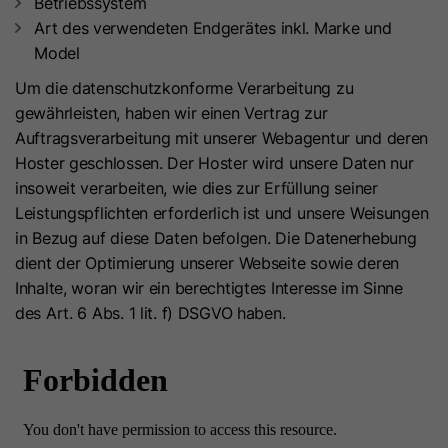
Betriebssystem
haben, um die Einwilligung auf der
Anbieter
HubSpot
Art des verwendeten Endgerätes inkl. Marke und
Kundeseite durchsetzen zu können.
Model
Laufzeit
13 Monate
Um die datenschutzkonforme Verarbeitung zu
Name
UID
gewährleisten, haben wir einen Vertrag zur
Dieses Cookie verfolgt die Identität
Auftragsverarbeitung mit unserer Webagentur und deren
eines Besuchers. Dieses Cookie wird
Anbieter
Scorecard research
Hoster geschlossen. Der Hoster wird unsere Daten nur
bei der Einsendung eines Formulars
insoweit verarbeiten, wie dies zur Erfüllung seiner
Laufzeit
720 Tage
an die HubSpot-Software
Zweck
Leistungspflichten erforderlich ist und unsere Weisungen
übergeben und beim De-duplizieren
Dieses Cookie wird für
in Bezug auf diese Daten befolgen. Die Datenerhebung
von Kontakten verwendet. Es enthält
Zweck
Marktforschungszwecke und
dient der Optimierung unserer Webseite sowie deren
eine undurchsichtige GUID, um den
Nutzerrecherchen verwendet.
Inhalte, woran wir ein berechtigtes Interesse im Sinne
aktuellen Besucher darzustellen.
des Art. 6 Abs. 1 lit. f) DSGVO haben.
Name
UserMatchHistory
Name
__hssc
Anbieter
LinkedIn
Anbieter
HubSpot
Laufzeit
30 Tage