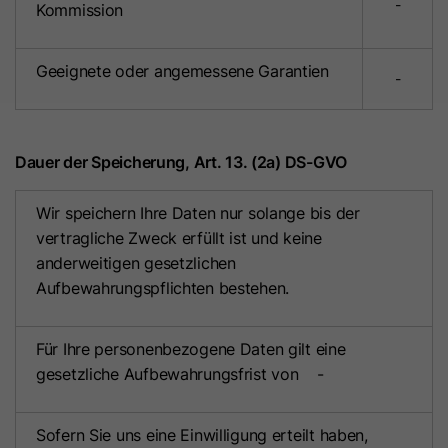
-
Kommission
um die Seitenaufrufe eines Benutzers
Name
id_key
Zweck
zu speichern und in einer einzigen
Sitzungsaufzeichnung
Geeignete oder angemessene Garantien
Anbieter
HubSpot
-
zusammenzufassen.
Laufzeit
14 Tage
Name
SM
Dauer der Speicherung, Art. 13. (2a) DS-GVO
Beim Besuch einer
passwortgeschützten Seite wird
Anbieter
.c.clarity.ms
Wir speichern Ihre Daten nur solange bis der
dieses Cookie gesetzt, damit bei
vertragliche Zweck erfüllt ist und keine
künftigen Besuchen der Seite mit
Laufzeit
Session
anderweitigen gesetzlichen
demselben Browser keine
Aufbewahrungspflichten bestehen.
Anmeldung mehr erforderlich ist.
Microsoft Clarity-Cookie setzt dieses
Zweck
Der Cookie-Name ist für jede
Zweck
Cookie für die Synchronisierung der
passwortgeschützte Seite eindeutig.
MUID zwischen Microsoft-Domänen.
Für Ihre personenbezogene Daten gilt eine
Es enthält eine verschlüsselte
gesetzliche Aufbewahrungsfrist von -
Version des Passworts, damit
Name
MR
zukünftige Besuche auf der Seite
Sofern Sie uns eine Einwilligung erteilt haben,
nicht erneut das Passwort