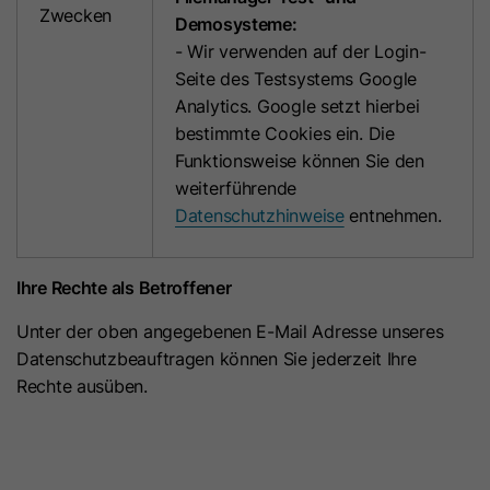
Wert Wahr, falls vorhanden.
Plattform zu erkennen, sowie zu
Zwecken
Demosysteme:
Diagnosezwecken.
- Wir verwenden auf der Login-
hs-messages-hide-welcome-
Seite des Testsystems Google
Name
message
Analytics. Google setzt hierbei
Name
bscookie
bestimmte Cookies ein. Die
Anbieter
HubSpot
Funktionsweise können Sie den
Anbieter
LinkedIn
weiterführende
Laufzeit
1 Tag
Laufzeit
1 Jahr
Datenschutzhinweise
entnehmen.
Dieses Cookie sorgt dafür, dass die
Dieses Cookie merkt sich, dass ein
Willkommensnachricht nach dem
Ihre Rechte als Betroffener
eingeloggter Nutzer mit der Zwei-
Zweck
Schließen einen Tag lang nicht
Faktor-Authentifizierung verifiziert
Zweck
Unter der oben angegebenen E-Mail Adresse unseres
wieder angezeigt wird. Es enthält
wurde und sich zuvor eingeloggt hat.
Datenschutzbeauftragen können Sie jederzeit Ihre
den booleschen Wert Wahr oder
Rechte ausüben.
Falsch.
Name
JSESSIONID
Name
__hsmem
Anbieter
LinkedIn