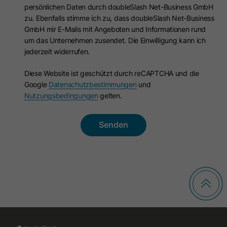
Anbieter
.c.bing.com
persönlichen Daten durch doubleSlash Net-Business GmbH
verlangen.
zu. Ebenfalls stimme ich zu, dass doubleSlash Net-Business
Laufzeit
7 Tage
GmbH mir E-Mails mit Angeboten und Informationen rund
um das Unternehmen zusendet. Die Einwilligung kann ich
Name
hs-messages-is-open
jederzeit widerrufen.
Dieses von Bing gesetzte Cookie wird
Zweck
verwendet, um Benutzerinformationen
Anbieter
HubSpot
Diese Website ist geschützt durch reCAPTCHA und die
für Analysezwecke zu sammeln.
Google
Datenschutzbestimmungen
und
Laufzeit
30 Minuten
Nutzungsbedingungen
gelten.
Name
bcookie
Mit diesem Cookie wird ermittelt
und gespeichert, ob das Chat-
Anbieter
LinkedIn
Widget bei künftigen Besuchen
geöffnet ist. Es wird im Browser
Laufzeit
1 Jahr
Ihres Besuchers gesetzt, wenn er
Zweck
einen neuen Chat startet, und
Dieses Cookie zur Browser-Kennung
zurückgesetzt, um das Widget nach
dient der eindeutigen Identifizierung
30 Minuten Inaktivität wieder zu
von Geräten, die auf LinkedIn
Zweck
schließen. Es enthält den booleschen
zugreifen, um einen Missbrauch der