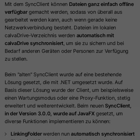
Hierbei können pseudonymisierte Nutzungsprofile erstellt
Mit dem SyncClient können
Dateien ganz einfach offline
Dieses Cookie wird benötigt, um zu
werden.
verfügbar
gemacht werden, sodass von überall aus
Zweck
überprüfen, welche Cookies auf der
gearbeitet werden kann, auch wenn gerade keine
Die Datenverarbeitung erfolgt nur nach Einwilligung gemäß
Seite akzeptiert wurden.
Netzwerkverbindung besteht. Dateien im lokalen
Art. 6 Abs. 1 lit. a DSGVO. Es kann zu einer Übermittlung
calvaDrive-Verzeichnis werden
automatisch mit
personenbezogener Daten in die USA kommen. Google ist
nach dem EU-U.S. Data Privacy Framework zertifiziert.
calvaDrive synchronisiert
, um sie zu sichern und bei
Name
__hs_initial_opt_in
Bedarf anderen Geräten oder Personen zur Verfügung
Abhängig von: Google Tag Manager
Anbieter
HubSpot
zu stellen.
Name
__cduid
Cookie-Informationen
Laufzeit
7 Tage
Beim "alten" SyncClient wurde auf eine bestehende
Anbieter
Cloudflare
Marketing
Lösung gesetzt, die mit .NET umgesetzt wurde. Auf
Dieses Cookie wird verwendet, um
Marketing-Cookies werden verwendet, um
Basis dieser Lösung wurde der Client, um beispielsweise
Laufzeit
30 Tage
Werbemaßnahmen zu messen und personalisierte Werbung
zu verhindern, dass das Banner
einen Wartungsmodus oder eine Proxy-Funktion, stetig
Zweck
auszuspielen. Dabei kann es zu einer Wiedererkennung über
immer angezeigt wird, wenn die
Dieses Cookie wird durch Cloudflare,
erweitert und weiterentwickelt. Beim neuen
SyncClient,
verschiedene Websites und Geräte hinweg kommen.
Besucher im strikten Modus surfen.
den CDN-Anbieter von HubSpot,
in der Version 3.0.0, wurde auf JavaFX
gesetzt, um
Hinweis:
Es kann zu einer Datenübermittlung in Drittstaaten
festgelegt. Es hilft Cloudflare,
diverse Funktionen implementieren zu können:
(z. B. USA) kommen. Weitere Informationen finden Sie in
böswillige Besucher Ihrer Website zu
Name
__hs_opt_out
LinkingFolder
werden nun
automatisch synchronisiert
unserer Datenschutzerklärung.
identifizieren und das Blockieren von