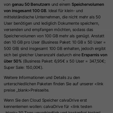
Hierbei können pseudonymisierte Nutzungsprofile erstellt
von
genau 50 Benutzern
und einem
Speichervolumen
Dieses Cookie wird benötigt, um zu
werden.
von insgesamt 100 GB
. Ideal für klein- und
Zweck
überprüfen, welche Cookies auf der
mittelständische Unternehmen, die nicht mehr als 50
Die Datenverarbeitung erfolgt nur nach Einwilligung gemäß
Seite akzeptiert wurden.
User benötigen und lediglich Dokumente speichern,
Art. 6 Abs. 1 lit. a DSGVO. Es kann zu einer Übermittlung
versenden und empfangen möchten, sodass das
personenbezogener Daten in die USA kommen. Google ist
nach dem EU-U.S. Data Privacy Framework zertifiziert.
Speichervolumen von 100 GB mehr als genügt. Anstatt
Name
__hs_initial_opt_in
den 10 GB pro User (Business Paket: 10 GB x 50 User =
Abhängig von: Google Tag Manager
Anbieter
HubSpot
500 GB) sind insgesamt 100 GB enhalten, jedoch ergibt
Name
__cduid
Cookie-Informationen
sich bei gleicher Useranzahl dadurch eine
Ersparnis von
Laufzeit
7 Tage
über 50%
(Business Paket: 6,95€ x 50 User = 347,50€;
Anbieter
Cloudflare
Marketing
Super Sale: 150,00€).
Dieses Cookie wird verwendet, um
Marketing-Cookies werden verwendet, um
Laufzeit
30 Tage
Werbemaßnahmen zu messen und personalisierte Werbung
zu verhindern, dass das Banner
Weitere Informationen und Details zu den
Zweck
auszuspielen. Dabei kann es zu einer Wiedererkennung über
immer angezeigt wird, wenn die
unterschiedlichen Paketen finden Sie auf unserer <link
Dieses Cookie wird durch Cloudflare,
verschiedene Websites und Geräte hinweg kommen.
Besucher im strikten Modus surfen.
preise _blank>Preisseite.
den CDN-Anbieter von HubSpot,
Hinweis:
Es kann zu einer Datenübermittlung in Drittstaaten
festgelegt. Es hilft Cloudflare,
Wenn Sie den Cloud Speicher calvaDrive erst
(z. B. USA) kommen. Weitere Informationen finden Sie in
böswillige Besucher Ihrer Website zu
kennenlernen wollen: calvaDrive für <link testen
Name
__hs_opt_out
unserer Datenschutzerklärung.
identifizieren und das Blockieren von
_blank>30 Tage unverbindlich und kostenfrei testen!