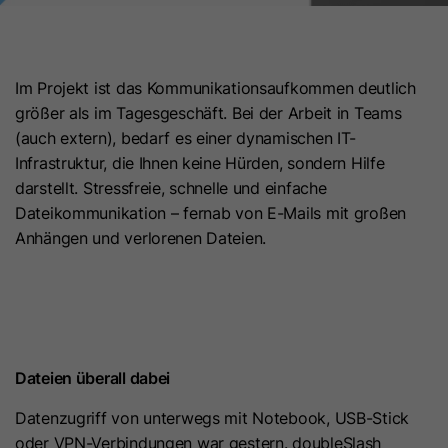
Laufzeit
7 Tage
Laufzeit
1 Jahr
Dieses Cookie wird verwendet, um
Microsoft Clarity setzt dieses Cookie,
Im Projekt ist das Kommunikationsaufkommen deutlich
zu verhindern, dass Banner jedes
um Informationen darüber zu
größer als im Tagesgeschäft. Bei der Arbeit in Teams
Mal angezeigt werden, wenn
speichern, wie Besucher mit der
Zweck
(auch extern), bedarf es einer dynamischen IT-
Besucher im strengen Modus Ihre
Website interagieren. Das Cookie hilft
Infrastruktur, die Ihnen keine Hürden, sondern Hilfe
Website besuchen. Es enthält die
Zweck
bei der Erstellung eines
darstellt. Stressfreie, schnelle und einfache
Zeichenfolge „Ja“ oder „Nein“.
Analyseberichts. Die Datensammlung
Dateikommunikation – fernab von E-Mails mit großen
umfasst die Anzahl der Besucher, den
Anhängen und verlorenen Dateien.
Ort, an dem sie die Website besuchen,
Name
__hs_cookie_cat_pref
und die besuchten Seiten.
Anbieter
HubSpot
Name
_clck
Laufzeit
13 Monate
Dateien überall dabei
Anbieter
www.clarity.ms
Dieses Cookie wird verwendet, um
Datenzugriff von unterwegs mit Notebook, USB-Stick
die Kategorien zu erfassen, zu
Laufzeit
1 Jahr
oder VPN-Verbindungen war gestern. doubleSlash