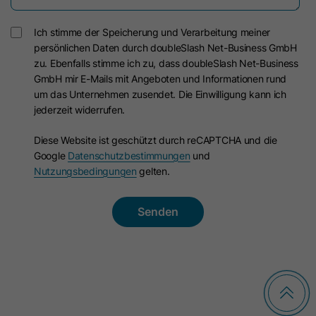
Zweck
Name
__hstc
Verwendung von nicht zwingend
Ich stimme der Speicherung und Verarbeitung meiner
erforderlichen Cookies gespeichert.
Anbieter
HubSpot
persönlichen Daten durch doubleSlash Net-Business GmbH
zu. Ebenfalls stimme ich zu, dass doubleSlash Net-Business
GmbH mir E-Mails mit Angeboten und Informationen rund
Laufzeit
13 Monate
Name
li_mc
um das Unternehmen zusendet. Die Einwilligung kann ich
jederzeit widerrufen.
Das Haupt-Cookie für das Besucher-
Anbieter
LinkedIn
Tracking. Es enthält die Domain, das
Diese Website ist geschützt durch reCAPTCHA und die
Laufzeit
6 Monate
Benutzertoken (utk), den ersten
Google
Datenschutzbestimmungen
und
Zeitstempel (des ersten Besuchs),
Nutzungsbedingungen
gelten.
Dieses Cookie wird als temporärer
Zweck
den letzten Zeitstempel (des letzten
Cache verwendet, um
Besuchs), den aktuellen Zeitstempel
Datenbankabfragen zur Einwilligung
(für diesen Besuch) und die
eines Mitglieds in die Verwendung
Sitzungszahl (erhöht sich mit jeder
nicht zwingend erforderlicher Cookies
nachfolgenden Sitzung).
Zweck
zu vermeiden. Es wird außerdem dazu
verwendet, Einwilligungsinformationen
Name
hubspotutk
auf der Kundenseite verfügbar zu