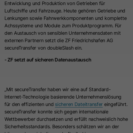
Entwicklung und Produktion von Getrieben für
Hierbei können pseudonymisierte Nutzungsprofile erstellt
Dieses Cookie wird benötigt, um zu
werden.
Luftschiffe und Fahrzeuge. Heute gehören Getriebe und
Zweck
überprüfen, welche Cookies auf der
Lenkungen sowie Fahrwerkkomponenten und komplette
Die Datenverarbeitung erfolgt nur nach Einwilligung gemäß
Seite akzeptiert wurden.
Achssysteme und Module zum Produktprogramm. Für
Art. 6 Abs. 1 lit. a DSGVO. Es kann zu einer Übermittlung
den Austausch von sensiblen Unternehmensdaten mit
personenbezogener Daten in die USA kommen. Google ist
externen Partnern setzt die ZF Friedrichshafen AG
nach dem EU-U.S. Data Privacy Framework zertifiziert.
Name
__hs_initial_opt_in
secureTransfer von doubleSlash ein.
Abhängig von: Google Tag Manager
Anbieter
HubSpot
Name
__cduid
Cookie-Informationen
- ZF setzt auf sicheren Datenaustausch
Laufzeit
7 Tage
Anbieter
Cloudflare
Marketing
Dieses Cookie wird verwendet, um
Marketing-Cookies werden verwendet, um
Laufzeit
30 Tage
„Mit secureTransfer haben wir eine auf Standard-
Werbemaßnahmen zu messen und personalisierte Werbung
zu verhindern, dass das Banner
Zweck
auszuspielen. Dabei kann es zu einer Wiedererkennung über
Internet-Technologie basierende Unternehmenslösung
immer angezeigt wird, wenn die
Dieses Cookie wird durch Cloudflare,
verschiedene Websites und Geräte hinweg kommen.
für den effizienten und
sicheren Dateitransfer
eingeführt.
Besucher im strikten Modus surfen.
den CDN-Anbieter von HubSpot,
secureTransfer konnte sich gegen internationale
Hinweis:
Es kann zu einer Datenübermittlung in Drittstaaten
festgelegt. Es hilft Cloudflare,
Wettbewerber durchsetzen und erfüllt nachweislich hohe
(z. B. USA) kommen. Weitere Informationen finden Sie in
böswillige Besucher Ihrer Website zu
Name
__hs_opt_out
Sicherheitsstandards. Besonders schätzen wir an der
unserer Datenschutzerklärung.
identifizieren und das Blockieren von