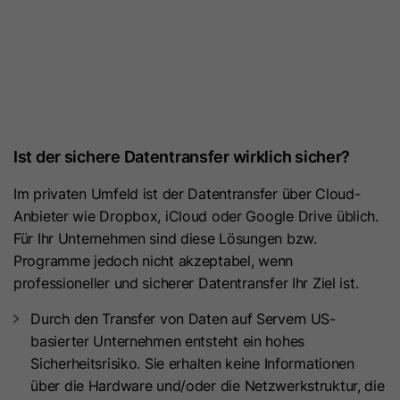
Zweck
denen ein Besucher eingewilligt hat.
Es enthält Daten zu diesen
Microsoft Clarity setzt dieses Cookie,
Kategorien.
um die Clarity-Benutzerkennung des
Browsers und die Einstellungen
exklusiv für diese Website zu
Name
hs_ab_test
Zweck
speichern. Dadurch wird
gewährleistet, dass Aktionen, die bei
Anbieter
HubSpot
Ist der sichere Datentransfer wirklich sicher?
späteren Besuchen derselben Website
durchgeführt werden, mit derselben
Laufzeit
Es läuft am Ende der Sitzung ab
Im privaten Umfeld ist der Datentransfer über Cloud-
Benutzerkennung verknüpft werden.
Anbieter wie Dropbox, iCloud oder Google Drive üblich.
Dieses Cookie wird verwendet, um
Für Ihr Unternehmen sind diese Lösungen bzw.
Besuchern stets die gleiche Version
Programme jedoch nicht akzeptabel, wenn
Name
_clsk
einer A/B-Testseite anzuzeigen, die
professioneller und sicherer Datentransfer Ihr Ziel ist.
Zweck
bereits zuvor angezeigt wurde. Es
Anbieter
www.clarity.ms
Durch den Transfer von Daten auf Servern US-
enthält die ID der A/B-Testseite und
basierter Unternehmen entsteht ein hohes
die ID der für den Besucher
Laufzeit
1 Jahr
Sicherheitsrisiko. Sie erhalten keine Informationen
ausgewählten Variante.
über die Hardware und/oder die Netzwerkstruktur, die
Microsoft Clarity setzt dieses Cookie,