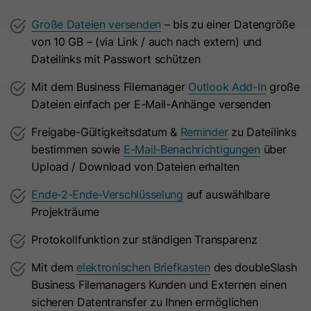
Hierbei können pseudonymisierte Nutzungsprofile erstellt
Dieses Cookie wird benötigt, um zu
werden.
Große Dateien versenden
– bis zu einer Datengröße
Zweck
überprüfen, welche Cookies auf der
von 10 GB – (via Link / auch nach extern) und
Die Datenverarbeitung erfolgt nur nach Einwilligung gemäß
Seite akzeptiert wurden.
Dateilinks mit Passwort schützen
Art. 6 Abs. 1 lit. a DSGVO. Es kann zu einer Übermittlung
personenbezogener Daten in die USA kommen. Google ist
Mit dem Business Filemanager
Outlook Add-In
große
nach dem EU-U.S. Data Privacy Framework zertifiziert.
Name
__hs_initial_opt_in
Dateien einfach per E-Mail-Anhänge versenden
Abhängig von: Google Tag Manager
Anbieter
HubSpot
Freigabe-Gültigkeitsdatum &
Reminder
zu Dateilinks
Name
__cduid
Cookie-Informationen
bestimmen sowie
E-Mail-Benachrichtigungen
über
Laufzeit
7 Tage
Upload / Download von Dateien erhalten
Anbieter
Cloudflare
Marketing
Dieses Cookie wird verwendet, um
Ende-2-Ende-Verschlüsselung
auf auswählbare
Marketing-Cookies werden verwendet, um
Laufzeit
30 Tage
Werbemaßnahmen zu messen und personalisierte Werbung
zu verhindern, dass das Banner
Projekträume
Zweck
auszuspielen. Dabei kann es zu einer Wiedererkennung über
immer angezeigt wird, wenn die
Dieses Cookie wird durch Cloudflare,
verschiedene Websites und Geräte hinweg kommen.
Protokollfunktion zur ständigen Transparenz
Besucher im strikten Modus surfen.
den CDN-Anbieter von HubSpot,
Mit dem
elektronischen Briefkasten
des doubleSlash
Hinweis:
Es kann zu einer Datenübermittlung in Drittstaaten
festgelegt. Es hilft Cloudflare,
(z. B. USA) kommen. Weitere Informationen finden Sie in
Business Filemanagers Kunden und Externen einen
böswillige Besucher Ihrer Website zu
Name
__hs_opt_out
unserer Datenschutzerklärung.
sicheren Datentransfer zu Ihnen ermöglichen
identifizieren und das Blockieren von