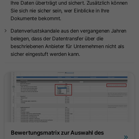
Ihre Daten überträgt und sichert. Zusätzlich können
um die Seitenaufrufe eines Benutzers
Name
id_key
Sie sich nie sicher sein, wer Einblicke in Ihre
Zweck
zu speichern und in einer einzigen
Dokumente bekommt.
Sitzungsaufzeichnung
Anbieter
HubSpot
zusammenzufassen.
Datenverlustskandale aus den vergangenen Jahren
Laufzeit
14 Tage
belegen, dass der Datentransfer über die
beschriebenen Anbieter für Unternehmen nicht als
Name
SM
Beim Besuch einer
sicher eingestuft werden kann.
passwortgeschützten Seite wird
Anbieter
.c.clarity.ms
dieses Cookie gesetzt, damit bei
künftigen Besuchen der Seite mit
Laufzeit
Session
demselben Browser keine
Anmeldung mehr erforderlich ist.
Microsoft Clarity-Cookie setzt dieses
Zweck
Der Cookie-Name ist für jede
Zweck
Cookie für die Synchronisierung der
passwortgeschützte Seite eindeutig.
MUID zwischen Microsoft-Domänen.
Es enthält eine verschlüsselte
Version des Passworts, damit
Name
MR
zukünftige Besuche auf der Seite
Bewertungsmatrix zur Auswahl des
nicht erneut das Passwort