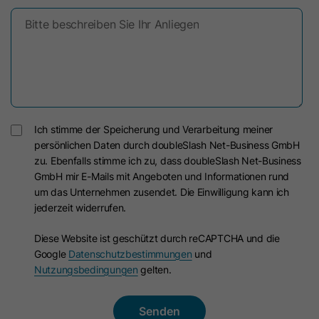
Benutzer in seinen Einstellungen
Dieses Cookie wird verwendet, um
ausgewählt hat.
Bitte beschreiben Sie Ihr Anliegen
sicherzustellen, dass Content-
Mitgliedschafts-Logins nicht
gefälscht werden können. Es enthält
Name
lidc
Zweck
eine Zufallszeichenfolge aus
Anbieter
LinkedIn
Buchstaben und Zahlen, die
verwendet wird, um zu überprüfen,
Ich stimme der Speicherung und Verarbeitung meiner
Laufzeit
24 Stunden
ob ein Mitgliedschafts-Login
persönlichen Daten durch doubleSlash Net-Business GmbH
authentisch ist.
zu. Ebenfalls stimme ich zu, dass doubleSlash Net-Business
Dieses Cookie sorgt für die die
Zweck
GmbH mir E-Mails mit Angeboten und Informationen rund
Auswahl des Datenzentrums.
um das Unternehmen zusendet. Die Einwilligung kann ich
Name
hs_langswitcher_choice
jederzeit widerrufen.
Name
sdsc
Anbieter
HubSpot
Diese Website ist geschützt durch reCAPTCHA und die
Google
Datenschutzbestimmungen
und
Anbieter
LinkedIn
Laufzeit
2 Jahre
Nutzungsbedingungen
gelten.
Laufzeit
Session
Dieses Cookie wird verwendet, um