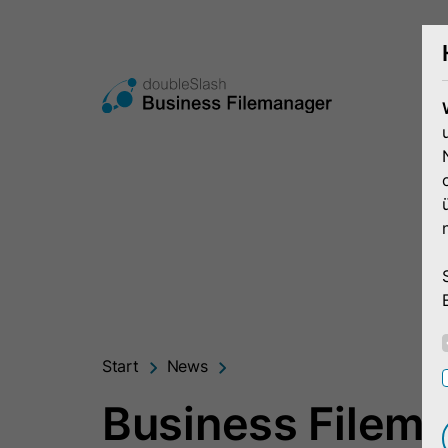
Start
News
Business Filem