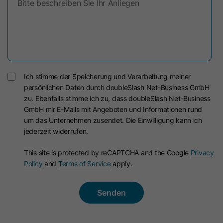
Bitte beschreiben Sie Ihr Anliegen
Anbieter
HubSpot
Laufzeit
Session
Laufzeit
1 Jahr
Dieses Cookie wird zum Schutz vor
CSRF (Cross Site Request Forgery)
Zweck
Dieses Cookie wird gesetzt, wenn
und zur Validierung von URL-
Besucher sich bei einer von HubSpot
Signaturen verwendet.
Ich stimme der Speicherung und Verarbeitung meiner
gehosteten Website anmelden. Es
persönlichen Daten durch doubleSlash Net-Business GmbH
Zweck
enthält verschlüsselte Daten, die den
zu. Ebenfalls stimme ich zu, dass doubleSlash Net-Business
Mitgliedschaftsbenutzer
Name
lang
GmbH mir E-Mails mit Angeboten und Informationen rund
identifizieren, wenn er gerade
um das Unternehmen zusendet. Die Einwilligung kann ich
Anbieter
LinkedIn
angemeldet ist.
jederzeit widerrufen.
Laufzeit
Session
This site is protected by reCAPTCHA and the Google
Privacy
Policy
and
Terms of Service
apply.
Name
hs-membershem-csrf
Dieses Cookie speichert die
Anbieter
HubSpot
Spracheinstellung eines Benutzers und
sorgt dafür, dass LinkedIn.com in der
Zweck
Laufzeit
Es läuft am Ende der Sitzung ab
Sprache angezeigt wird, die der