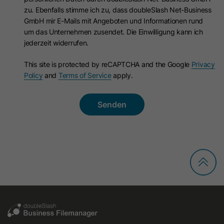
zu. Ebenfalls stimme ich zu, dass doubleSlash Net-Business
Anbieter
HubSpot
Laufzeit
Session
GmbH mir E-Mails mit Angeboten und Informationen rund
um das Unternehmen zusendet. Die Einwilligung kann ich
Laufzeit
1 Jahr
Dieses Cookie wird zum Schutz vor
jederzeit widerrufen.
CSRF (Cross Site Request Forgery)
Zweck
Dieses Cookie wird gesetzt, wenn
und zur Validierung von URL-
This site is protected by reCAPTCHA and the Google
Privacy
Besucher sich bei einer von HubSpot
Signaturen verwendet.
Policy
and
Terms of Service
apply.
gehosteten Website anmelden. Es
Zweck
enthält verschlüsselte Daten, die den
Mitgliedschaftsbenutzer
Name
lang
identifizieren, wenn er gerade
Anbieter
LinkedIn
angemeldet ist.
Laufzeit
Session
Name
hs-membershem-csrf
Dieses Cookie speichert die
Anbieter
HubSpot
Spracheinstellung eines Benutzers und
sorgt dafür, dass LinkedIn.com in der
Zweck
Laufzeit
Es läuft am Ende der Sitzung ab
Sprache angezeigt wird, die der