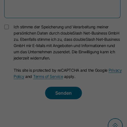
die Sprachauswahl des Besuchers zu
Dies ist ein signiertes Kontext-Cookie
speichern, wenn Seiten in mehreren
für den Datendienst. Es wird für das
Sprachen aufgerufen werden. Es
Datenbank-Routing verwendet und
wird festgelegt, wenn ein
soll bei Änderungen
Ich stimme der Speicherung und Verarbeitung meiner
Endbenutzer eine Sprache aus dem
Zweck
datenbankübergreifende Konsistenz
persönlichen Daten durch doubleSlash Net-Business GmbH
Sprachumschalter auswählt, und
zu. Ebenfalls stimme ich zu, dass doubleSlash Net-Business
gewährleisten. Es stellt sicher, dass
wird als Spracheinstellung zum
GmbH mir E-Mails mit Angeboten und Informationen rund
Nutzereingaben dem absendenden
zukünftigen Weiterleiten des
um das Unternehmen zusendet. Die Einwilligung kann ich
Zweck
Nutzer unmittelbar nach der
Benutzers zu Websites in dessen
jederzeit widerrufen.
Absendung zur Verfügung stehen.
ausgewählter Sprache, sofern
This site is protected by reCAPTCHA and the Google
Privacy
verfügbar, zu verwendet. Es enthält
Policy
and
Terms of Service
apply.
eine durch einen Doppelpunkt
Name
li_gc
getrennte Zeichenfolge mit der
ISO639-Sprachcodeauswahl links
Anbieter
LinkedIn
und der privaten Top-Level-Domain
Laufzeit
6 Monate
rechts. Ein Beispiel ist „DE-
DE:hubspot.com“.
Mit diesem Cookie wird die
Einwilligung von Gästen zur