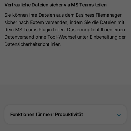
Vertrauliche Dateien sicher via MS Teams teilen
um die Seitenaufrufe eines Benutzers
Name
id_key
Zweck
zu speichern und in einer einzigen
Sie können Ihre Dateien aus dem Business Filemanager
Sitzungsaufzeichnung
sicher nach Extern versenden, indem Sie die Dateien mit
Anbieter
HubSpot
zusammenzufassen.
dem MS Teams Plugin teilen. Das ermöglicht Ihnen einen
Laufzeit
14 Tage
Datenversand ohne Tool-Wechsel unter Einbehaltung der
Datensicherheitsrichtlinien.
Name
SM
Beim Besuch einer
passwortgeschützten Seite wird
Anbieter
.c.clarity.ms
dieses Cookie gesetzt, damit bei
künftigen Besuchen der Seite mit
Laufzeit
Session
demselben Browser keine
Anmeldung mehr erforderlich ist.
Microsoft Clarity-Cookie setzt dieses
Zweck
Der Cookie-Name ist für jede
Zweck
Cookie für die Synchronisierung der
passwortgeschützte Seite eindeutig.
MUID zwischen Microsoft-Domänen.
Es enthält eine verschlüsselte
Funktionen für mehr Produktivität
Version des Passworts, damit
Name
MR
zukünftige Besuche auf der Seite
nicht erneut das Passwort